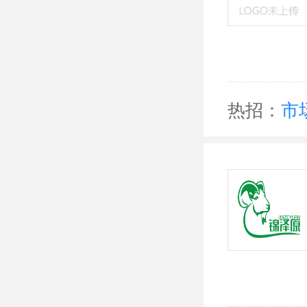
热招：
市