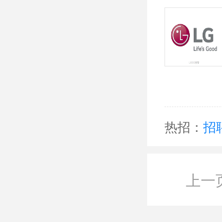
热招：
招
上一